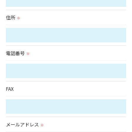
これらの委託先に対しては個人情報保護契約等の措
置をとり、適切な監督を行います。
住所
※
＜個人情報の安全管理＞
当社では、個人情報の漏洩等がなされないよう、適
切に安全管理対策を実施します。
電話番号
※
＜個人情報を与えなかった場合に生じる結果＞
必要な情報を頂けない場合は、それに対応した当社
のサービスをご提供できない場合がございますので
FAX
予めご了承ください。
＜個人情報の開示･訂正・削除･利用停止の手続につ
いて＞
メールアドレス
※
当社では、お客様の個人情報の開示･訂正･削除・利