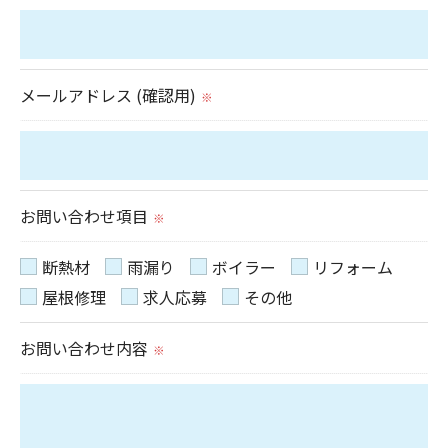
用停止の手続を定めさせて頂いております。
ご本人である事を確認のうえ、対応させて頂きま
す。
メールアドレス (確認用)
※
個人情報の開示･訂正･削除・利用停止の具体的手続
きにつきましては、お電話でお問合せ下さい。
お問い合わせ項目
※
断熱材
雨漏り
ボイラー
リフォーム
屋根修理
求人応募
その他
お問い合わせ内容
※